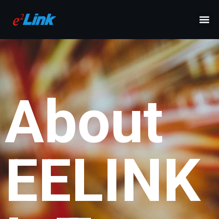
About
EELINK