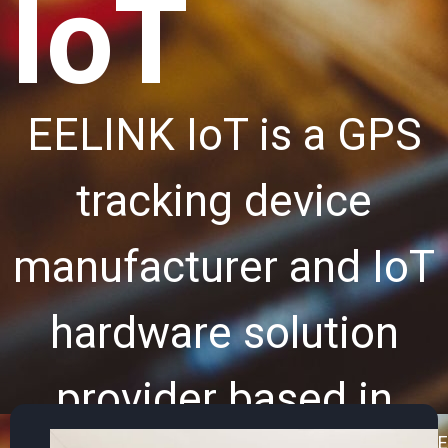
IoT
EELINK IoT is a GPS
tracking device
manufacturer and IoT
hardware solution
provider based in
E